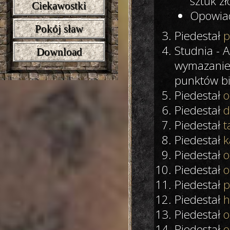
sztuk zł
Ciekawostki
Opowiad
Pokój sław
Piedestał
p
Studnia - A
Download
wymazanie,
punktów bi
Piedestał
o
Piedestał
d
Piedestał
t
Piedestał
k
Piedestał
o
Piedestał
o
Piedestał
p
Piedestał
h
Piedestał
o
Piedestał
o