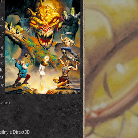
um
ie
ze
he
a
i
a
),
i.
ię
do
na
my
cane):
bilny z Direct3D