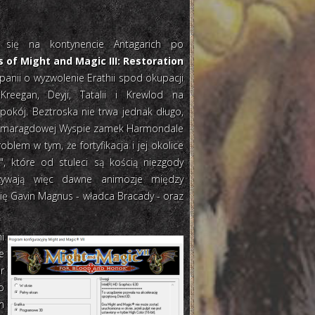
ą się na kontynencie Antagarich po
 of Might and Magic III: Restoration
panii o wyzwolenie Erathii spod okupacji
reegan, Deyji, Tatalii i Krewlod na
pokój. Beztroska nie trwa jednak długo,
Szmaragdowej Wyspie zamek Harmondale
blem w tym, że fortyfikacja i jej okolice
, które od stuleci są kością niezgody
dżywają więc dawne animozje między
się Gavin Magnus - władca Bracady - oraz
i
e
r
o
m