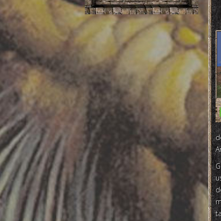
d
A
G
u
d
m
t