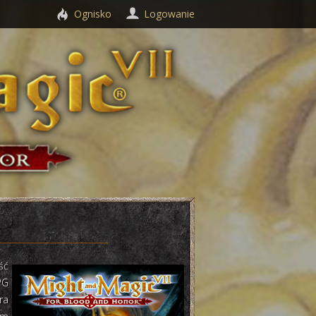
Ognisko
Logowanie
ść
PG
ra