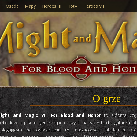
Osada
Mapy
Heroes III
HotA
Heroes VII
O grze
ight and Magic VII: For Blood and Honor
to siódma czę
ozbudowanej serii gier komputerowych należących do gatunku R
polegającym na odtwarzaniu ról narzuconych fabularnie), któ