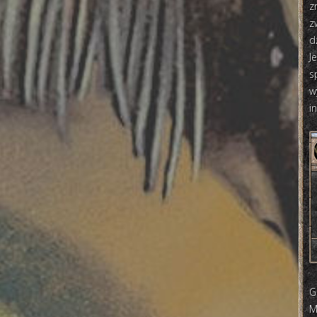
z
z
d
J
s
w
i
G
M