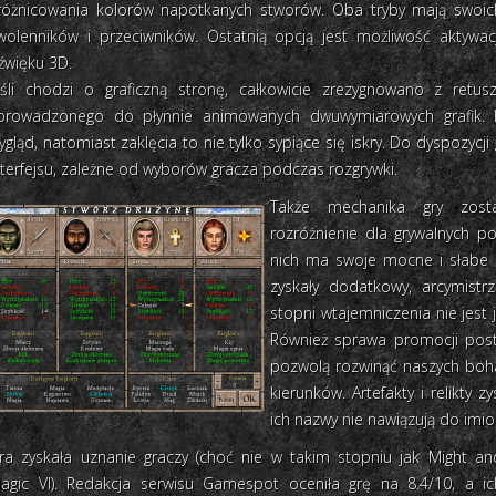
różnicowania kolorów napotkanych stworów. Oba tryby mają swoic
wolenników i przeciwników. Ostatnią opcją jest możliwość aktywacj
źwięku 3D.
eśli chodzi o graficzną stronę, całkowicie zrezygnowano z ret
prowadzonego do płynnie animowanych dwuwymiarowych grafik. K
ygląd, natomiast zaklęcia to nie tylko sypiące się iskry. Do dyspozycji
nterfejsu, zależne od wyborów gracza podczas rozgrywki.
Także mechanika gry zost
rozróżnienie dla grywalnych po
nich ma swoje mocne i słabe s
zyskały dodatkowy, arcymistr
stopni wtajemniczenia nie jest 
Również sprawa promocji post
pozwolą rozwinąć naszych bo
kierunków. Artefakty i relikty 
ich nazwy nie nawiązują do imion
ra zyskała uznanie graczy (choć nie w takim stopniu jak Might an
agic VI). Redakcja serwisu Gamespot oceniła grę na 8.4/10, a ic