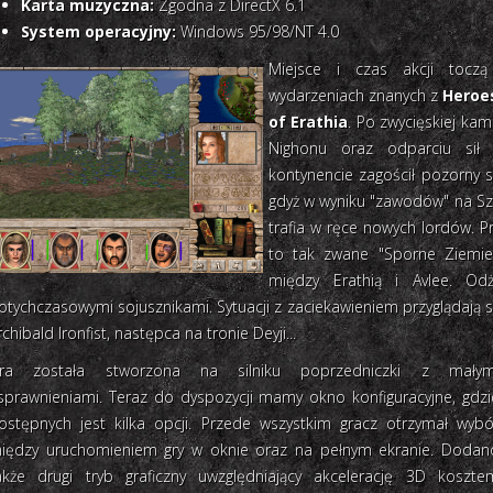
Karta muzyczna:
Zgodna z DirectX 6.1
System operacyjny:
Windows 95/98/NT 4.0
Miejsce i czas akcji tocz
wydarzeniach znanych z
Heroes
of Erathia
. Po zwycięskiej kam
Nighonu oraz odparciu sił K
kontynencie zagościł pozorny s
gdyż w wyniku "zawodów" na 
trafia w ręce nowych lordów. Pro
to tak zwane "Sporne Ziemie"
między Erathią i Avlee. O
otychczasowymi sojusznikami. Sytuacji z zaciekawieniem przyglądają 
rchibald Ironfist, następca na tronie Deyji...
ra została stworzona na silniku poprzedniczki z małym
sprawnieniami. Teraz do dyspozycji mamy okno konfiguracyjne, gdzi
ostępnych jest kilka opcji. Przede wszystkim gracz otrzymał wybó
iędzy uruchomieniem gry w oknie oraz na pełnym ekranie. Dodan
akże drugi tryb graficzny uwzględniający akcelerację 3D koszte