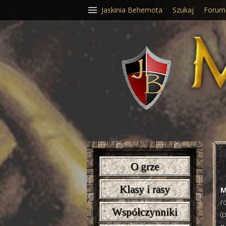
Jaskinia Behemota
Szukaj
Forum
O grze
Klasy i rasy
M
r
Współczynniki
(