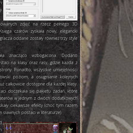
h
i
uszowanych zdjęć na rzecz pełnego 3D
sięga czarów zyskała nowy, elegancki
 gracza oddane zostały również trzy style
ała znacząco wzbogacona. Dodano
staci na klasy oraz rasy, gdzie każda z
trony. Ponadto, wszystkie umiejętności
zowski poziom, a osiągnianie kolejnych
już całkowicie dostępne dla każdej klasy.
aci doczekała się pakietu zadań, które
haterów w jednym z dwóch dodatkowych
zyskały ciekawsze efekty (choć tym razem
 sławnych postaci w literaturze).
d
h