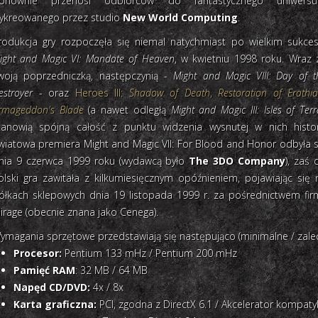
onownie przenosi odbiorców do fantastycznego uniwers
ykreowanego przez studio
New World Computing
.
rodukcja gry rozpoczęła się niemal natychmiast po wielkim sukces
ight and Magic VI: Mandate of Heaven
, w kwietniu 1998 roku. Wraz 
woją poprzedniczką, następczynią -
Might and Magic VIII: Day of t
estroyer
- oraz
Heroes III:
Shadow of Death
,
Restoration of Erathi
rmageddon's Blade
(a nawet odległą
Might and Magic III: Isles of Terr
tanowią spójną całość z punktu widzenia wysnutej w nich histori
wiatowa premiera Might and Magic VII: For Blood and Honor odbyła s
nia 9 czerwca 1999 roku (wydawcą było
The 3DO Company
), zaś 
olski gra zawitała z kilkumiesięcznym opóźnieniem, pojawiając się 
ółkach sklepowych dnia 19 listopada 1999 r. za pośrednictwem fir
irage (obecnie znana jako Cenega).
ymagania sprzętowe przedstawiają się następująco (minimalne / zale
Procesor:
Pentium 133 mHz / Pentium 200 mHz
Pamięć RAM
: 32 MB / 64 MB
Napęd CD/DVD:
4x / 8x
Karta graficzna:
PCI, zgodna z DirectX 6.1 / Akcelerator kompaty