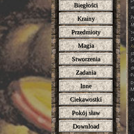
p
Biegłości
w
P
Krainy
M
Przedmioty
s
D
Magia
A
s
Stworzenia
Ś
d
Zadania
P
p
Inne
M
Ciekawostki
W
Pokój sław
Download