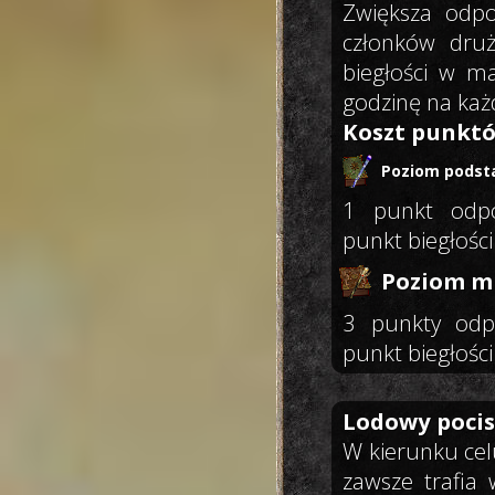
Zwiększa odp
członków druż
biegłości w m
godzinę na każd
Koszt punktó
Poziom podst
1 punkt odpo
punkt biegłości
Poziom mi
3 punkty odp
punkt biegłości
Lodowy poci
W kierunku celu
zawsze trafia