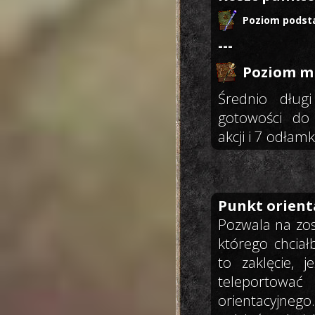
Poziom podst
---
Poziom mi
Średnio długi
gotowości do 
akcji i 7 odłam
Punkt orient
Pozwala na zos
którego chcia
to zaklęcie, j
teleportować
orientacyjnego