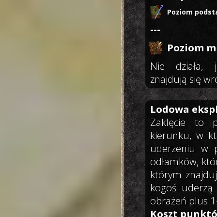
Poziom podst
---
Poziom mi
Nie działa, 
znajdują się wro
Lodowa ekspl
Zaklęcie to 
kierunku, w k
uderzeniu w 
odłamków, któr
którym znajduj
kogoś uderzą 
obrażeń plus 1
Koszt punktó