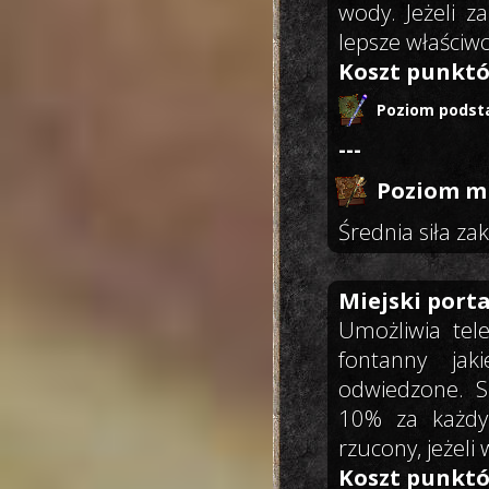
wody. Jeżeli z
lepsze właściwo
Koszt punktó
Poziom podst
---
Poziom mi
Średnia siła zak
Miejski porta
Umożliwia tele
fontanny jak
odwiedzone. Sz
10% za każdy 
rzucony, jeżeli
Koszt punktó