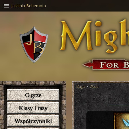
Jaskinia Behemota
Magia
Woda
O grze
Klasy i rasy
Współczynniki