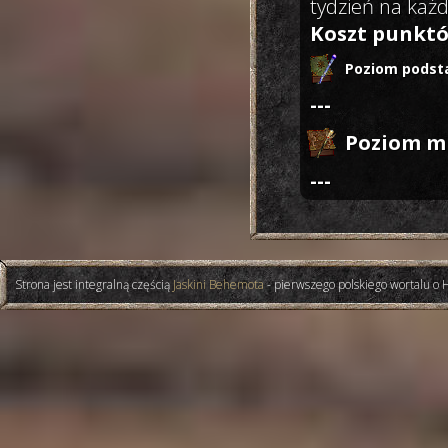
tydzień na każd
Koszt punktó
Poziom podst
---
Poziom mi
---
Strona jest integralną częścią
Jaskini Behemota
- pierwszego polskiego wortalu o 