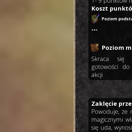
1- 9 punktów n
Koszt punktó
Poziom podst
---
Poziom mi
Skraca się c
gotowości do 
akcji
Zaklęcie prz
Powoduje, że 
magicznymi wła
się uda, wynos