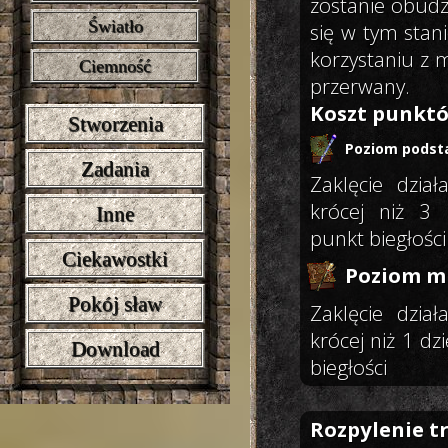
zostanie obudz
Światło
się w tym stani
korzystaniu z 
Ciemność
przerwany.
Koszt punktó
Stworzenia
Poziom podst
Zadania
Zaklęcie dział
krócej niż 3
Inne
punkt biegłości
Ciekawostki
Poziom mi
Pokój sław
Zaklęcie dział
krócej niż 1 d
Download
biegłości
Rozpylenie t