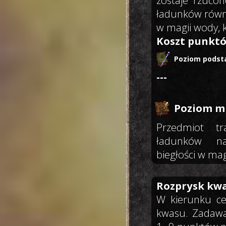
zostaje rzucon
ładunków równ
w magii wody, k
Koszt punktó
Poziom podst
---
Poziom mi
Przedmiot 
ładunków n
biegłości w ma
Rozprysk kw
W kierunku ce
kwasu. Zadawa