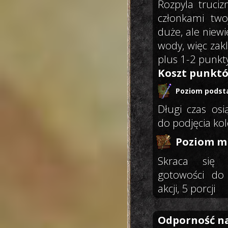
Rozpyla truciz
członkami two
duże, ale niew
wody, więc zak
plus 1-2 punkt
Koszt punktó
Poziom podst
Długi czas osi
do podjęcia kole
Poziom mi
Skraca się c
gotowości do 
akcji, 5 porcji
Odporność n