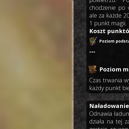
chodzenie po w
ale za każde 2
1 punkt magii.
Koszt punktó
Poziom podst
---
Poziom mi
Czas trwania w
każdy punkt bie
Naładowanie
Odnawia ładun
działa na tej 