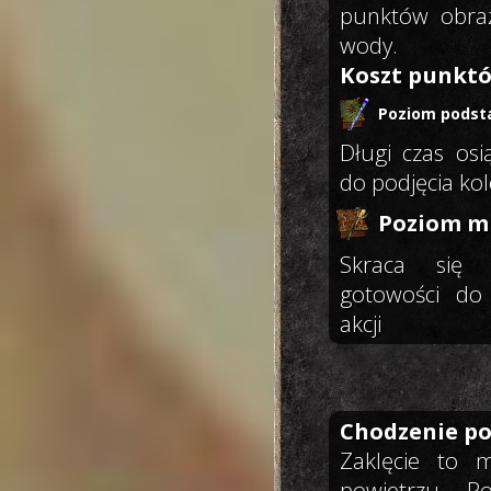
punktów obraż
wody.
Koszt punktó
Poziom podst
Długi czas osi
do podjęcia kole
Poziom mi
Skraca się c
gotowości do 
akcji
Chodzenie po
Zaklęcie to 
powietrzu. P