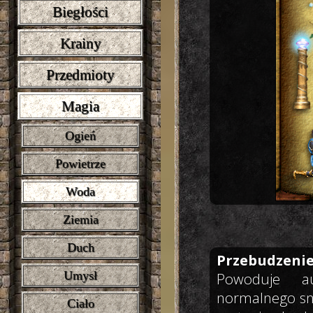
Biegłości
Krainy
Przedmioty
Magia
Ogień
Powietrze
Woda
Ziemia
Duch
Przebudzeni
Umysł
Powoduje a
normalnego sn
Ciało