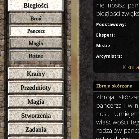
nie nosisz pan
Biegłości
biegłości zwięk
Broń
Podstawowy:
Pancerz
Ekspert:
Magia
Mistrz:
Różne
Arcymistrz:
Klikni
Krainy
Zbroja skórzana
Przedmioty
Zbroja skórza
Magia
pancerza i w n
nosi. Umiejęt
Stworzenia
właściwości te
Zadania
rodzajów pance
w tak dużym sto