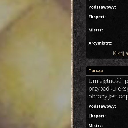
Podstawowy:
Ekspert:
Mistrz:
Arcymistrz:
Klikni
Tarcza
Umiejętność p
przypadku eksp
obrony jest od
Podstawowy:
Ekspert:
Mistrz: