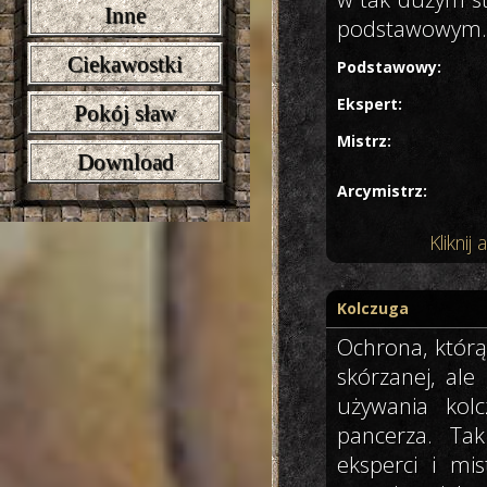
Inne
podstawowym.
Ciekawostki
Podstawowy:
Ekspert:
Pokój sław
Mistrz:
Download
Arcymistrz:
Klikni
Kolczuga
Ochrona, którą
skórzanej, ale
używania kolc
pancerza. Ta
eksperci i mi