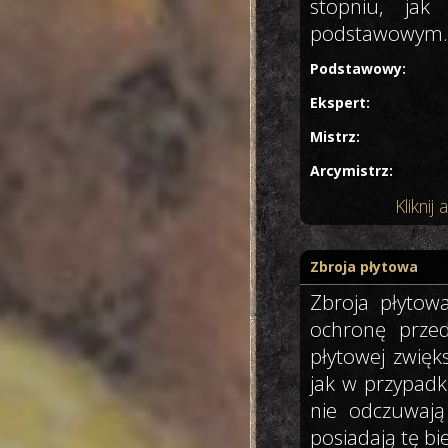
stopniu, jak
podstawowym.
Podstawowy:
Ekspert:
Mistrz:
Arcymistrz:
Klikni
Zbroja płytowa
Zbroja płytowa
ochronę przed
płytowej zwięk
jak w przypadk
nie odczuwają
posiadają tę b